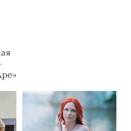
кая
—
дре»