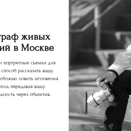
граф живых
ий в Москве
 портретные съемки для
 способ рассказать вашу
 обожаю ловить мгновения
епла, передавая вашу
ьность через объектив.