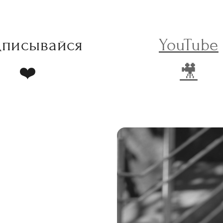
дписывайся
YouTube
❤️
🎥