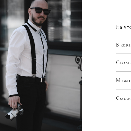
На чт
В как
Сколь
Можно
Сколь