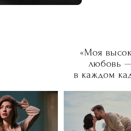
«Моя высо
любовь 
в каждом ка